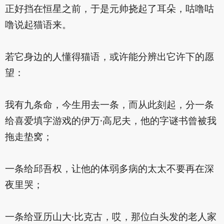
正好挡在恒星之前，于是元帅挠起了耳朵，咕噜咕
噜说起猫语来。
若它身边的人懂得猫语，或许能分辨出它许下的愿
望：
我有九条命，今生用去一条，而从此刻起，分一条
给喜爱填字游戏的伊万·高尼夫，他的字谜书曾被我
拖走垫窝；
一条给邱吾权，让他的体弱多病的太太不要再在深
夜里哭；
一条给亚历山大·比克古，哎，那位白头发的老人家