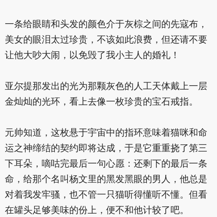
一条给眼睛和头发的颜色介于灰棕之间的先寇布，
美女的眼泪太过珍贵，不该如此浪费，但还请不要
让他大吵大闹，以免毁了我小主人的婚礼！
亚尔提那发出的光为那颗灰色的人工天体戴上一层
金灿灿的光环，看上去像一枚珍贵的宝石戒指。
元帅知道，这枚悬于宇宙中的指环意味着猫咪和命
运之神缔结的契约即将达成，于是它重重挠了第三
下耳朵，嘀咕完最后一句心愿：还剩下的最后一条
命，给那个名叫杨文里的黑发黑眼的男人，他总是
对着我发牢骚，也不管一只猫听得懂听不懂。但看
在罐头足够美味的份上，便不和他计较了吧。