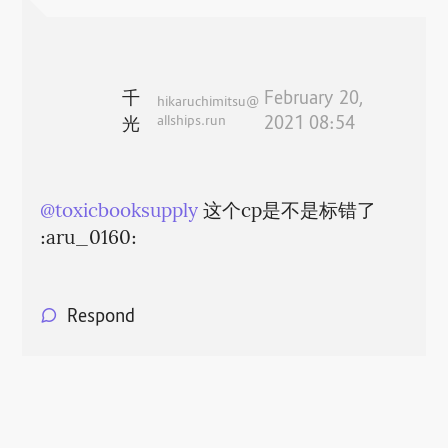
千
February 20,
hikaruchimitsu@
allships.run
2021 08:54
光
@
toxicbooksupply
这个cp是不是标错了
:aru_0160:
Respond