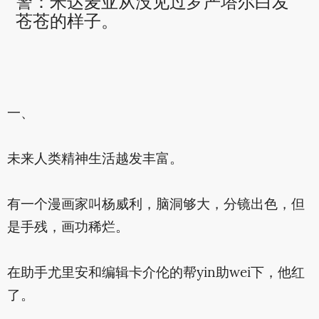
警：米达麦亚从没见过罗严塔尔白发
苍苍的样子。
一、
未来人类精神生活越发丰富。
有一个漫画家叫杨威利，脑洞够大，分镜出色，但
是手残，画功稀烂。
在助手尤里安和编辑卡介伦的帮yin助wei下，他红
了。