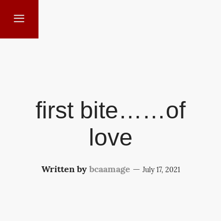
first bite……of
love
Written by
bcaamage
—
July 17, 2021