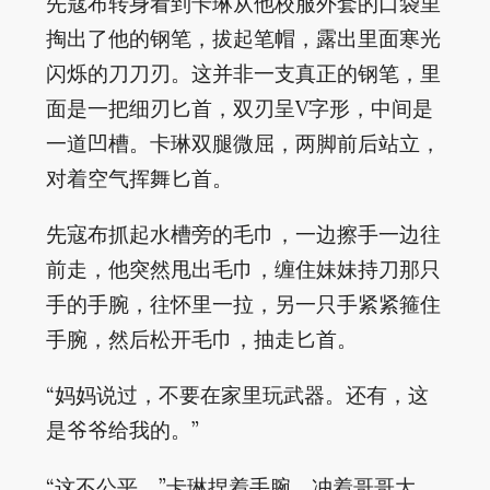
先寇布转身看到卡琳从他校服外套的口袋里
掏出了他的钢笔，拔起笔帽，露出里面寒光
闪烁的刀刀刃。这并非一支真正的钢笔，里
面是一把细刃匕首，双刃呈V字形，中间是
一道凹槽。卡琳双腿微屈，两脚前后站立，
对着空气挥舞匕首。
先寇布抓起水槽旁的毛巾，一边擦手一边往
前走，他突然甩出毛巾，缠住妹妹持刀那只
手的手腕，往怀里一拉，另一只手紧紧箍住
手腕，然后松开毛巾，抽走匕首。
“妈妈说过，不要在家里玩武器。还有，这
是爷爷给我的。”
“这不公平。”卡琳捏着手腕，冲着哥哥大