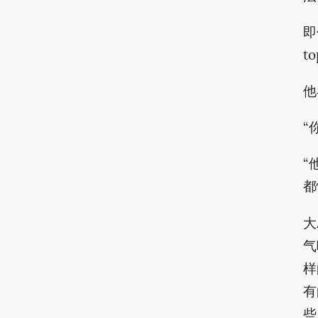
即
t
他
“
“
都
大
气
样
有
些