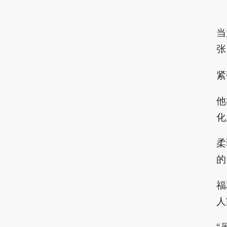
当
张
紧
他
化
柔
的
福
人