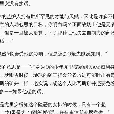
里安没有接话。
你的监护人拥有世所罕见的才能与天赋，因此是许多不
意的人动心思的目标，你明白吗？正面战场上他是无
，但是一旦被人暗算，下了那种让他失去自制力的药
话……”
虽然A也会受他的影响，但是还是O最先能感知到。”
您的意思是——”把身为O的少年尤里安塞到大A杨威利
，就跟古时候，地球的矿工把金丝雀放进可能吐出有
斯的矿井一样，老实说，杨这个人比瓦斯矿井还要危
多——如果他想的话。
是尤里安得知这个险恶的安排的时候，只有一个想
：“如果是为了保护他的话，任何事情我都愿意做。”