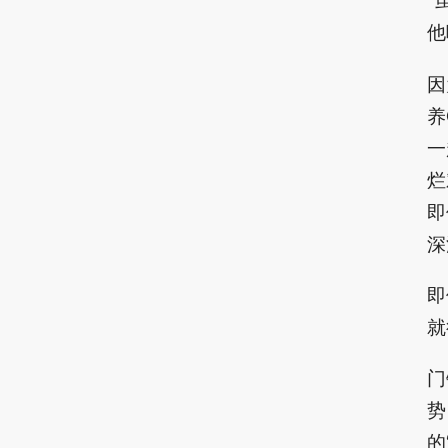
“
他
因
养
一
烂
即
深
即
就
门
势
的