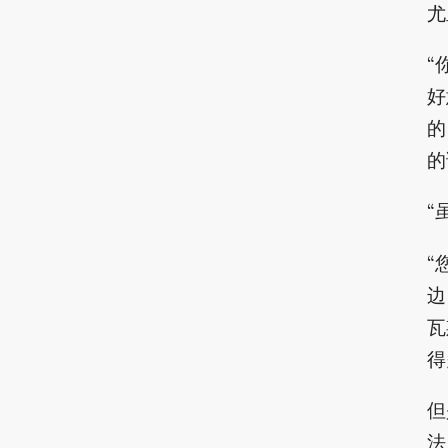
尤
“
好
的
的
“
“
边
瓦
得
但
法