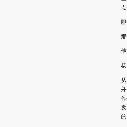
点
即
那
他
杨
从
并
作
发
的