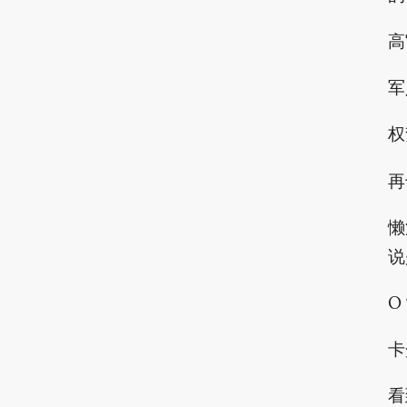
高
军
权
再
懒
说
O
卡
看