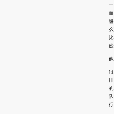
一
而
甜
么
比
然
他
很
排
的
队
行