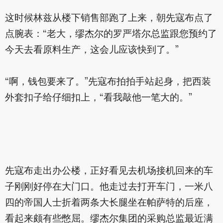
这时候林兹从楼下销售部跑了上来，朝先寇布点了
点腕表：“老大，缪杰尔的罗严塔尔总监跟您预约了
今天去看原料生产，这会儿应该快到了。”
“啊，钱包要来了。”先寇布拍拍手站起身，把西装
外套扣子给仔细扣上，“看我敲他一笔大的。”
先寇布走出办公楼，正好看见去机场接机回来的车
子刚刚好停在大门口。他走过去打开车门，一米八
四的帝国人士折着两条大长腿坐在帕萨特的后座，
看起来颇有些憋屈。缪杰尔集团的采购总监最近满