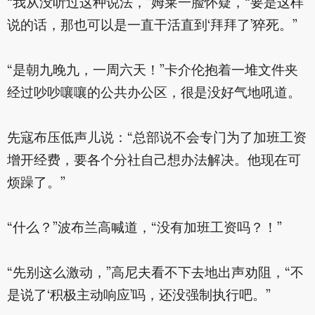
“我从没听过这种说法，”姆莱一脸怀疑，“要是这样
说的话，那也可以是一直干活直到‘拜拜了’猝死。”
“是朝九晚九，一周六天！”卡介伦抱着一堆文件夹
经过吵吵嚷嚷的公共办公区，很是没好气地吼道。
先寇布压低声儿说：“总部说不会专门为了加班工资
增开经费，要各个分社自己想办法解决。他现在可
烦躁了。”
“什么？”波布兰高喊道，“没有加班工资吗？！”
“先别这么激动，”高尼夫看不下去地出声劝阻，“不
是说了‘积极主动响应’吗，还没强制执行吧。”