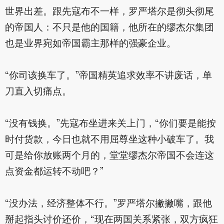
世界出差。跟先寇布不一样，罗严塔尔是彻头彻尾
的帝国人：不只是他的国籍，他所在的缪杰尔集团
也是业界宛如帝国霸主那样的强豪企业。
“你司该换车了。”帝国精英追求效率不讲废话，单
刀直入切痛点。
“没有钱换。”先寇布坐进来关上门，“你们要是能按
时付货款，今日也就不用屈尊坐这种小破车了。我
可是给你放账两个月的，堂堂缪杰尔帝国不会连这
点资金都运转不动吧？”
“没办法，经济整体不行。”罗严塔尔撇撇嘴，跟他
掰起指头讨价还价，“现在两国关系紧张，双方疯狂