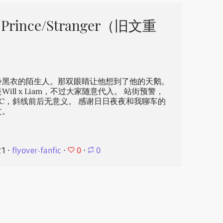
rince/Stranger（旧文重
身黑衣的陌生人。那双眼睛让他想到了他的天鹅。
ll x Liam，不过大家随意代入。 站街预警，
C，斜线前后无意义。 感谢日日夜夜和我聊车的
文。
0
21
⋅
flyover-fanfic
⋅
⋅
0