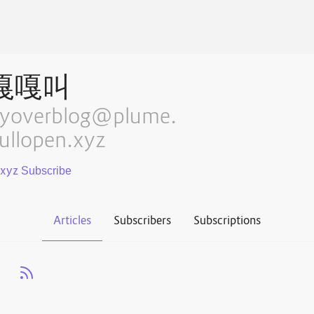
嘎嘎叫
lyoverblog@plume.
ullopen.xyz
.xyz
Articles
Subscribers
Subscriptions