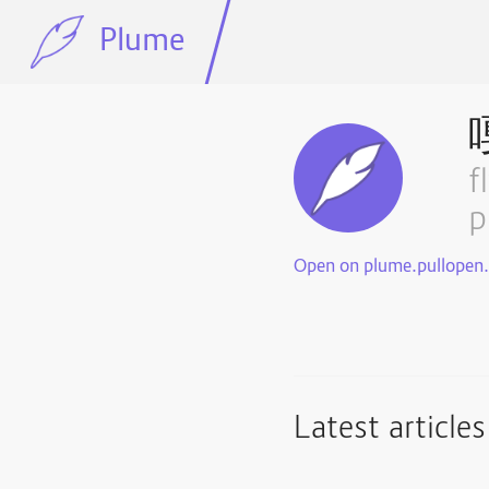
Plume
f
p
Open on plume.pullopen
Latest articles