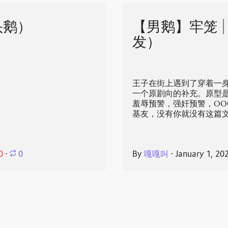
头鹅）
【男鹅】牢笼 | P
发）
。
王子在街上遇到了穿着一
一个原剧向的补充。原型是Wi
羞辱预警，强奸预警，OO
基友，没有你就没有这篇
0
⋅
0
By
嘎嘎叫
⋅
January 1, 20