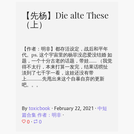
【先杨】Die alte These
（上）
【作者：明非】都存活设定，战后和平年
代。ps. 这个宇宙里的杨菲没恋爱没结婚 如
题，一个十分古老的话题，带娃…… （我觉
得不太行，本来打算一发完，结果话唠扯
淡到了七千字一看，这娃还没有带
上…………先甩出来这个自暴自弃的更新
吧。。。
By
toxicbook
⋅
February 22, 2021
⋅
中短
篇合集 作者：明非
⋅
0
⋅
0