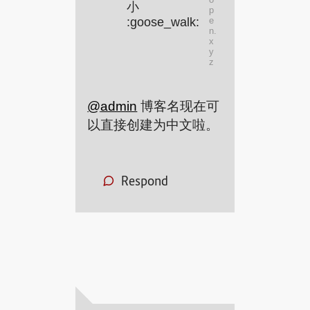
小
p
:goose_walk:
e
n.
x
y
z
@
admin
博客名现在可
以直接创建为中文啦。
Respond