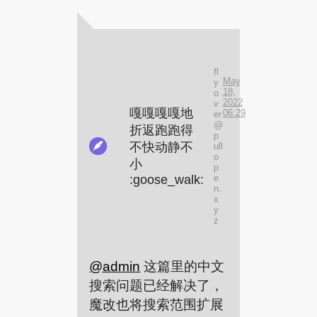
fl
May
y
18,
o
2022
v
嘎嘎嘎嘎地
06:29
er
@
折返跑跑得
p
不快动静不
ull
o
小
p
:goose_walk:
e
n.
x
y
z
@
admin
这篇里的中文
搜索问题已经解决了，
魔改也将搜索范围扩展