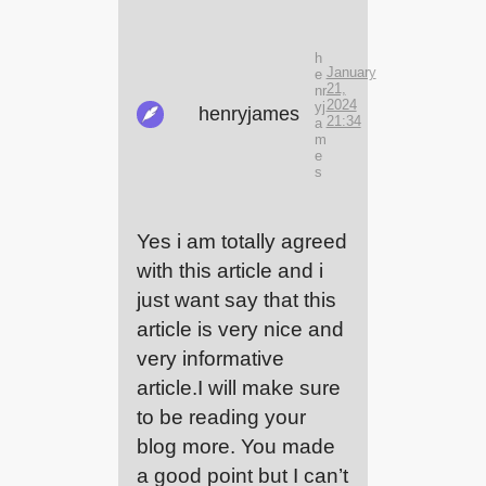
h
January
e
21,
nr
2024
yj
henryjames
21:34
a
m
e
s
Yes i am totally agreed
with this article and i
just want say that this
article is very nice and
very informative
article.I will make sure
to be reading your
blog more. You made
a good point but I can’t