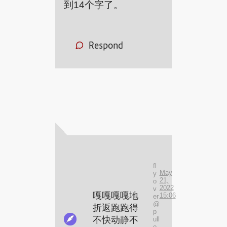
到14个字了。
Respond
fl
May
y
21,
o
2022
v
嘎嘎嘎嘎地
15:06
er
@
折返跑跑得
p
不快动静不
ull
o