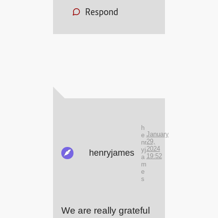
Respond
h
January
e
29,
nr
2024
yj
henryjames
19:52
a
m
e
s
We are really grateful