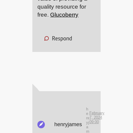
quality resource for
free.
Glucoberry
Respond
h
February
e
7, 2024
nr
09:00
yj
henryjames
a
m