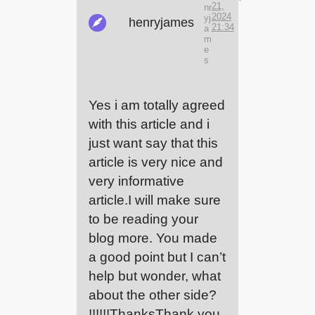
21,
nr
2024
yj
henryjames
21:34
a
m
e
s
Yes i am totally agreed
with this article and i
just want say that this
article is very nice and
very informative
article.I will make sure
to be reading your
blog more. You made
a good point but I can’t
help but wonder, what
about the other side?
!!!!!!ThanksThank you