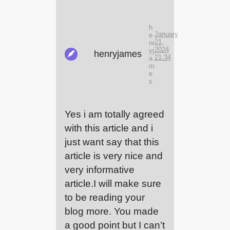
h
January
e
21,
nr
2024
yj
henryjames
21:34
a
m
e
s
Yes i am totally agreed
with this article and i
just want say that this
article is very nice and
very informative
article.I will make sure
to be reading your
blog more. You made
a good point but I can’t