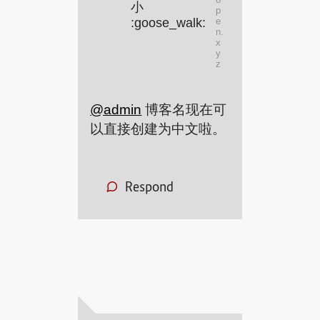
小
p
:goose_walk:
e
n.
x
y
z
@
admin
博客名现在可
以直接创建为中文啦。
Respond