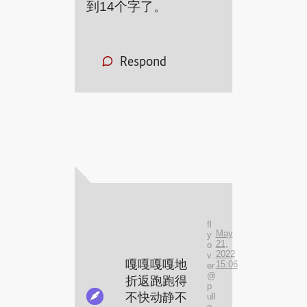
到14个字了。
Respond
fl
May
y
21,
o
2022
v
嘎嘎嘎嘎地
15:06
er
@
折返跑跑得
p
不快动静不
ull
o