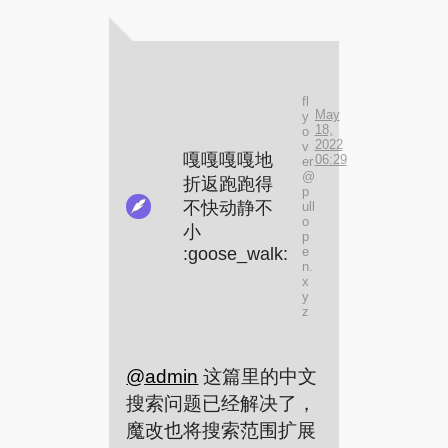
fl
May
y
18,
o
2022
v
嘎嘎嘎嘎地
06:29
er
@
折返跑跑得
p
不快动静不
ull
o
小
p
:goose_walk:
e
n.
x
y
z
@
admin
这篇里的中文
搜索问题已经解决了，
魔改也将搜索范围扩展